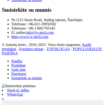
Susisiekite su mumis
Nr.1123 Jiaxin Road, Jiading rajonas, Šanchajus
Telefonas: +86-021-59950582
Telefonas: +86-13601765545
El. paštas:
info@jc-itech.com
https://www.jc-itech.com
© Autorių teisės - 2010–2021: Visos teisės saugomos.
Karšti
produktai
-
Svetainės planas
-
TOP BLOGAS
-
POPULIARIAUSI
PAIEŠKA
Pradžia
Produktai
Apie mus
Naujienos
Susisiekite su mumis
Siųsti el. laišką
WhatsApp
x