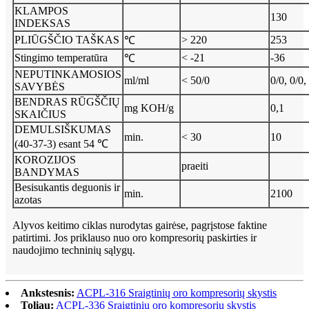
KLAMPOS
130
INDEKSAS
PLIŪGŠČIO TAŠKAS
> 220
253
℃
Stingimo temperatūra
< -21
-36
℃
NEPUTINKAMOSIOS
ml/ml
< 50/0
0/0, 0/0,
SAVYBĖS
BENDRAS RŪGŠČIŲ
mg KOH/g
0,1
SKAIČIUS
DEMULSIŠKUMAS
min.
< 30
10
(40-37-3) esant 54 ℃
KOROZIJOS
praeiti
BANDYMAS
Besisukantis deguonis ir
min.
2100
azotas
Alyvos keitimo ciklas nurodytas gairėse, pagrįstose faktine
patirtimi. Jos priklauso nuo oro kompresorių paskirties ir
naudojimo techninių sąlygų.
Ankstesnis:
ACPL-316 Sraigtinių oro kompresorių skystis
Toliau:
ACPL-336 Sraigtinių oro kompresorių skystis