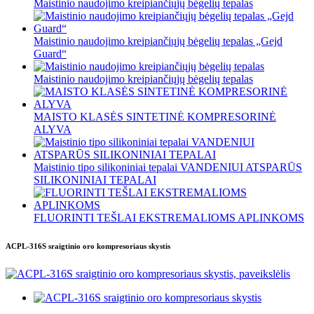
Maistinio naudojimo kreipiančiųjų bėgelių tepalas
Maistinio naudojimo kreipiančiųjų bėgelių tepalas „Gejd
Guard“
Maistinio naudojimo kreipiančiųjų bėgelių tepalas
MAISTO KLASĖS SINTETINĖ KOMPRESORINĖ
ALYVA
Maistinio tipo silikoniniai tepalai VANDENIUI ATSPARŪS
SILIKONINIAI TEPALAI
FLUORINTI TEŠLAI EKSTREMALIOMS APLINKOMS
ACPL-316S sraigtinio oro kompresoriaus skystis