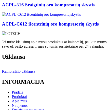
ACPL-316 Sraigtinių oro kompresorių skystis
ACPL-C612 išcentrinių oro kompresorių skystis
Jei turite klausimų apie mūsų produktus ar kainoraštį, palikite mums
savo el. pašto adresą ir mes su jumis susisieksime per 24 valandas.
Užklausa
Kainoraščio užklausa
INFORMACIJA
Pradžia
Produktai
Apie mus
Naujienos
Susisiekite su mumis