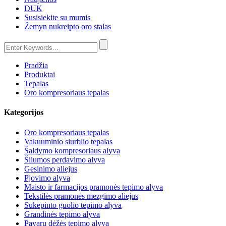
DUK
Susisiekite su mumis
Žemyn nukreipto oro stalas
Pradžia
Produktai
Tepalas
Oro kompresoriaus tepalas
Kategorijos
Oro kompresoriaus tepalas
Vakuuminio siurblio tepalas
Šaldymo kompresoriaus alyva
Šilumos perdavimo alyva
Gesinimo aliejus
Pjovimo alyva
Maisto ir farmacijos pramonės tepimo alyva
Tekstilės pramonės mezgimo aliejus
Sukepinto guolio tepimo alyva
Grandinės tepimo alyva
Pavarų dėžės tepimo alyva