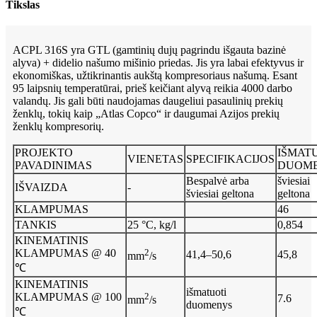
Tikslas
ACPL 316S yra GTL (gamtinių dujų pagrindu išgauta bazinė
alyva) + didelio našumo mišinio priedas. Jis yra labai efektyvus ir
ekonomiškas, užtikrinantis aukštą kompresoriaus našumą. Esant
95 laipsnių temperatūrai, prieš keičiant alyvą reikia 4000 darbo
valandų. Jis gali būti naudojamas daugeliui pasaulinių prekių
ženklų, tokių kaip „Atlas Copco“ ir daugumai Azijos prekių
ženklų kompresorių.
PROJEKTO
IŠMAT
VIENETAS
SPECIFIKACIJOS
PAVADINIMAS
DUOM
Bespalvė arba
šviesiai
IŠVAIZDA
-
šviesiai geltona
geltona
KLAMPUMAS
46
TANKIS
25 °C, kg/l
0,854
KINEMATINIS
KLAMPUMAS @ 40
2
41,4–50,6
45,8
mm
/s
℃
KINEMATINIS
išmatuoti
KLAMPUMAS @ 100
2
7.6
mm
/s
duomenys
℃