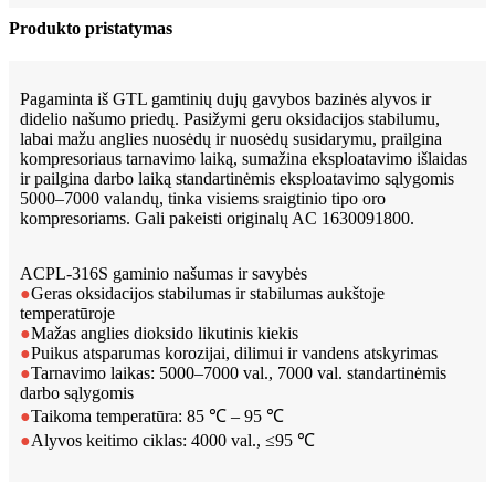
Produkto pristatymas
Pagaminta iš GTL gamtinių dujų gavybos bazinės alyvos ir
didelio našumo priedų. Pasižymi geru oksidacijos stabilumu,
labai mažu anglies nuosėdų ir nuosėdų susidarymu, prailgina
kompresoriaus tarnavimo laiką, sumažina eksploatavimo išlaidas
ir pailgina darbo laiką standartinėmis eksploatavimo sąlygomis
5000–7000 valandų, tinka visiems sraigtinio tipo oro
kompresoriams. Gali pakeisti originalų AC 1630091800.
ACPL-316S gaminio našumas ir savybės
●
Geras oksidacijos stabilumas ir stabilumas aukštoje
temperatūroje
●
Mažas anglies dioksido likutinis kiekis
●
Puikus atsparumas korozijai, dilimui ir vandens atskyrimas
●
Tarnavimo laikas: 5000–7000 val., 7000 val. standartinėmis
darbo sąlygomis
●
Taikoma temperatūra: 85 ℃ – 95 ℃
●
Alyvos keitimo ciklas: 4000 val., ≤95 ℃