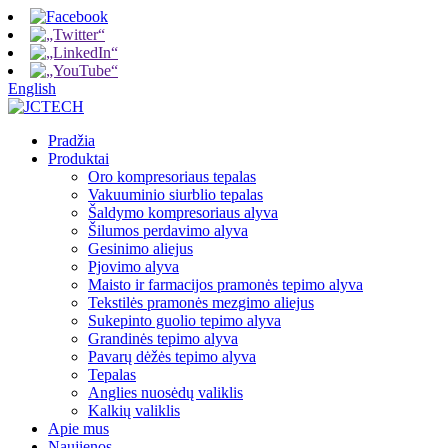
English
Pradžia
Produktai
Oro kompresoriaus tepalas
Vakuuminio siurblio tepalas
Šaldymo kompresoriaus alyva
Šilumos perdavimo alyva
Gesinimo aliejus
Pjovimo alyva
Maisto ir farmacijos pramonės tepimo alyva
Tekstilės pramonės mezgimo aliejus
Sukepinto guolio tepimo alyva
Grandinės tepimo alyva
Pavarų dėžės tepimo alyva
Tepalas
Anglies nuosėdų valiklis
Kalkių valiklis
Apie mus
Naujienos