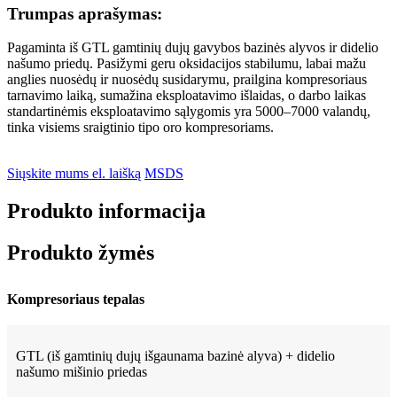
Trumpas aprašymas:
Pagaminta iš GTL gamtinių dujų gavybos bazinės alyvos ir didelio
našumo priedų. Pasižymi geru oksidacijos stabilumu, labai mažu
anglies nuosėdų ir nuosėdų susidarymu, prailgina kompresoriaus
tarnavimo laiką, sumažina eksploatavimo išlaidas, o darbo laikas
standartinėmis eksploatavimo sąlygomis yra 5000–7000 valandų,
tinka visiems sraigtinio tipo oro kompresoriams.
Siųskite mums el. laišką
MSDS
Produkto informacija
Produkto žymės
Kompresoriaus tepalas
GTL (iš gamtinių dujų išgaunama bazinė alyva) + didelio
našumo mišinio priedas