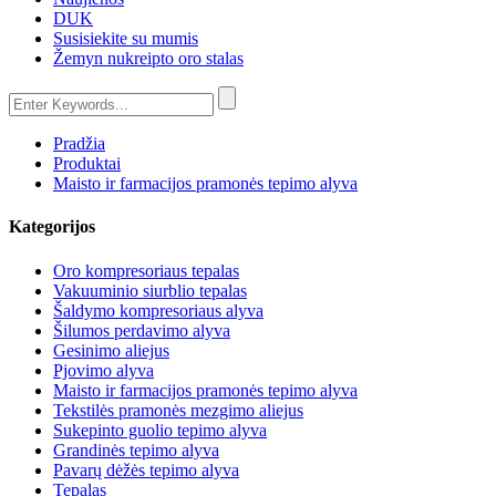
DUK
Susisiekite su mumis
Žemyn nukreipto oro stalas
Pradžia
Produktai
Maisto ir farmacijos pramonės tepimo alyva
Kategorijos
Oro kompresoriaus tepalas
Vakuuminio siurblio tepalas
Šaldymo kompresoriaus alyva
Šilumos perdavimo alyva
Gesinimo aliejus
Pjovimo alyva
Maisto ir farmacijos pramonės tepimo alyva
Tekstilės pramonės mezgimo aliejus
Sukepinto guolio tepimo alyva
Grandinės tepimo alyva
Pavarų dėžės tepimo alyva
Tepalas