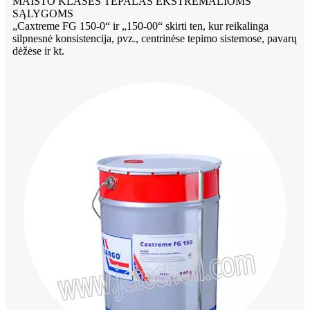
MAISTO KLASĖS TEPALAS EKSTREMALIOMS
SĄLYGOMS
„Caxtreme FG 150-0“ ir „150-00“ skirti ten, kur reikalinga
silpnesnė konsistencija, pvz., centrinėse tepimo sistemose, pavarų
dėžėse ir kt.