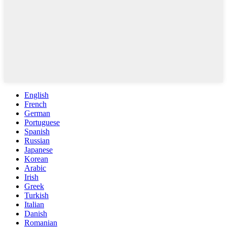
English
French
German
Portuguese
Spanish
Russian
Japanese
Korean
Arabic
Irish
Greek
Turkish
Italian
Danish
Romanian