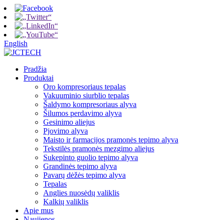
English
Pradžia
Produktai
Oro kompresoriaus tepalas
Vakuuminio siurblio tepalas
Šaldymo kompresoriaus alyva
Šilumos perdavimo alyva
Gesinimo aliejus
Pjovimo alyva
Maisto ir farmacijos pramonės tepimo alyva
Tekstilės pramonės mezgimo aliejus
Sukepinto guolio tepimo alyva
Grandinės tepimo alyva
Pavarų dėžės tepimo alyva
Tepalas
Anglies nuosėdų valiklis
Kalkių valiklis
Apie mus
Naujienos