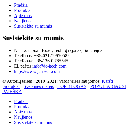
Pradžia
Produktai
Apie mus
Naujienos
Susisiekite su mumis
Susisiekite su mumis
Nr.1123 Jiaxin Road, Jiading rajonas, Šanchajus
Telefonas: +86-021-59950582
Telefonas: +86-13601765545
El. paštas:
info@jc-itech.com
https://www.jc-itech.com
© Autorių teisės - 2010–2021: Visos teisės saugomos.
Karšti
produktai
-
Svetainės planas
-
TOP BLOGAS
-
POPULIARIAUSI
PAIEŠKA
Pradžia
Produktai
Apie mus
Naujienos
Susisiekite su mumis