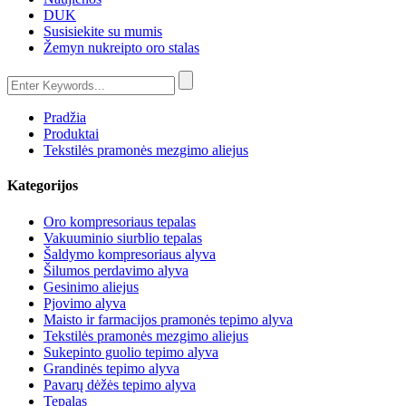
DUK
Susisiekite su mumis
Žemyn nukreipto oro stalas
Pradžia
Produktai
Tekstilės pramonės mezgimo aliejus
Kategorijos
Oro kompresoriaus tepalas
Vakuuminio siurblio tepalas
Šaldymo kompresoriaus alyva
Šilumos perdavimo alyva
Gesinimo aliejus
Pjovimo alyva
Maisto ir farmacijos pramonės tepimo alyva
Tekstilės pramonės mezgimo aliejus
Sukepinto guolio tepimo alyva
Grandinės tepimo alyva
Pavarų dėžės tepimo alyva
Tepalas