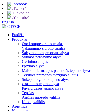
English
Pradžia
Produktai
Oro kompresoriaus tepalas
Vakuuminio siurblio tepalas
Šaldymo kompresoriaus alyva
Šilumos perdavimo alyva
Gesinimo aliejus
Pjovimo alyva
Maisto ir farmacijos pramonės tepimo alyva
Tekstilės pramonės mezgimo aliejus
Sukepinto guolio tepimo alyva
Grandinės tepimo alyva
Pavarų dėžės tepimo alyva
Tepalas
Anglies nuosėdų valiklis
Kalkių valiklis
Apie mus
Naujienos