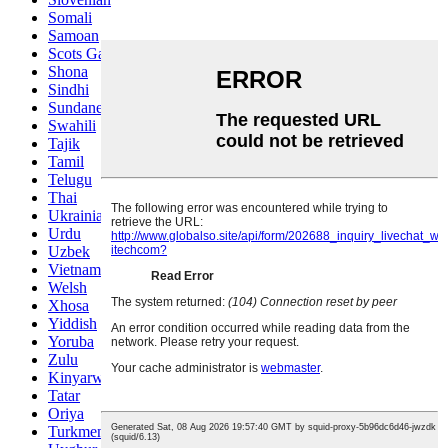
Somali
Samoan
Scots Gaelic
Shona
Sindhi
Sundanese
Swahili
Tajik
Tamil
Telugu
Thai
Ukrainian
Urdu
Uzbek
Vietnamese
Welsh
Xhosa
Yiddish
Yoruba
Zulu
Kinyarwanda
Tatar
Oriya
Turkmen