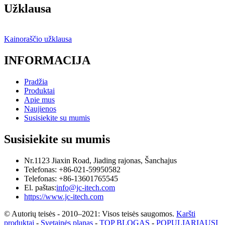
Užklausa
Kainoraščio užklausa
INFORMACIJA
Pradžia
Produktai
Apie mus
Naujienos
Susisiekite su mumis
Susisiekite su mumis
Nr.1123 Jiaxin Road, Jiading rajonas, Šanchajus
Telefonas: +86-021-59950582
Telefonas: +86-13601765545
El. paštas:
info@jc-itech.com
https://www.jc-itech.com
© Autorių teisės - 2010–2021: Visos teisės saugomos.
Karšti
produktai
-
Svetainės planas
-
TOP BLOGAS
-
POPULIARIAUSI