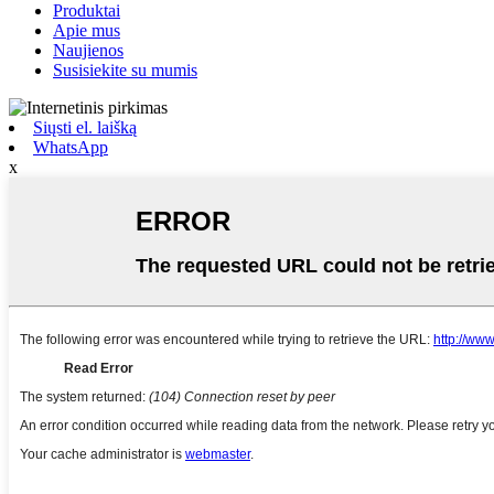
Produktai
Apie mus
Naujienos
Susisiekite su mumis
Siųsti el. laišką
WhatsApp
x