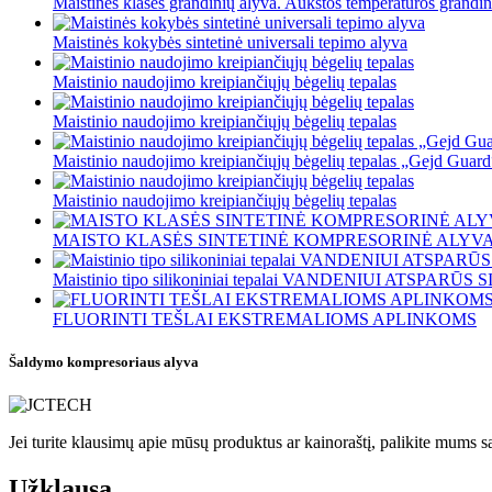
Maistinės klasės grandinių alyva. Aukštos temperatūros grandin
Maistinės kokybės sintetinė universali tepimo alyva
Maistinio naudojimo kreipiančiųjų bėgelių tepalas
Maistinio naudojimo kreipiančiųjų bėgelių tepalas
Maistinio naudojimo kreipiančiųjų bėgelių tepalas „Gejd Guard
Maistinio naudojimo kreipiančiųjų bėgelių tepalas
MAISTO KLASĖS SINTETINĖ KOMPRESORINĖ ALYV
Maistinio tipo silikoniniai tepalai VANDENIUI ATSPARŪ
FLUORINTI TEŠLAI EKSTREMALIOMS APLINKOMS
Šaldymo kompresoriaus alyva
Jei turite klausimų apie mūsų produktus ar kainoraštį, palikite mums s
Užklausa