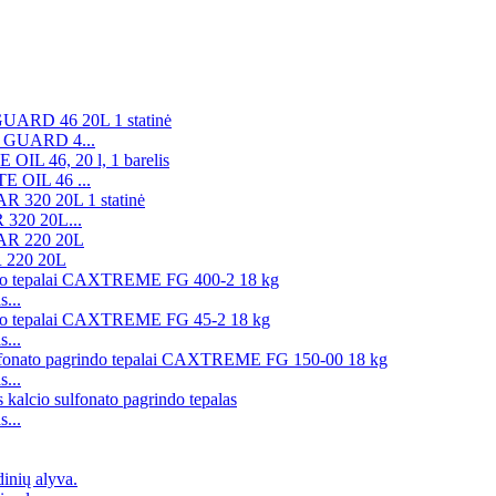
JD GUARD 4...
E OIL 46 ...
 320 20L...
R 220 20L
...
...
...
...