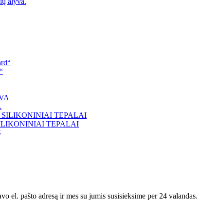
ių alyva.
“
A
S SILIKONINIAI TEPALAI
avo el. pašto adresą ir mes su jumis susisieksime per 24 valandas.