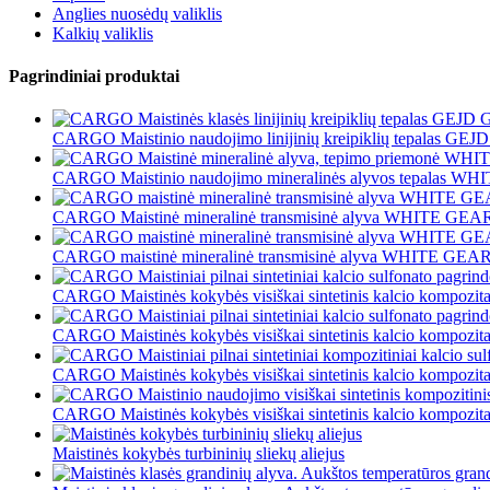
Anglies nuosėdų valiklis
Kalkių valiklis
Pagrindiniai produktai
CARGO Maistinio naudojimo linijinių kreipiklių tepalas GE
CARGO Maistinio naudojimo mineralinės alyvos tepalas WHIT
CARGO Maistinė mineralinė transmisinė alyva WHITE GEAR
CARGO maistinė mineralinė transmisinė alyva WHITE GEA
CARGO Maistinės kokybės visiškai sintetinis kalcio kompozitas
CARGO Maistinės kokybės visiškai sintetinis kalcio kompozitas
CARGO Maistinės kokybės visiškai sintetinis kalcio kompozitas
CARGO Maistinės kokybės visiškai sintetinis kalcio kompozitas
Maistinės kokybės turbininių sliekų aliejus