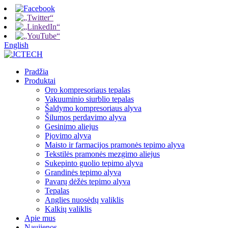
English
Pradžia
Produktai
Oro kompresoriaus tepalas
Vakuuminio siurblio tepalas
Šaldymo kompresoriaus alyva
Šilumos perdavimo alyva
Gesinimo aliejus
Pjovimo alyva
Maisto ir farmacijos pramonės tepimo alyva
Tekstilės pramonės mezgimo aliejus
Sukepinto guolio tepimo alyva
Grandinės tepimo alyva
Pavarų dėžės tepimo alyva
Tepalas
Anglies nuosėdų valiklis
Kalkių valiklis
Apie mus
Naujienos