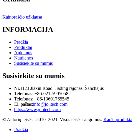
Kainoraščio užklausa
INFORMACIJA
Pradžia
Produktai
Apie mus
Naujienos
Susisiekite su mumis
Susisiekite su mumis
Nr.1123 Jiaxin Road, Jiading rajonas, Šanchajus
Telefonas: +86-021-59950582
Telefonas: +86-13601765545
El. paštas:
info@jc-itech.com
https://www.jc-itech.com
© Autorių teisės - 2010–2021: Visos teisės saugomos.
Karšti produkta
Pradžia