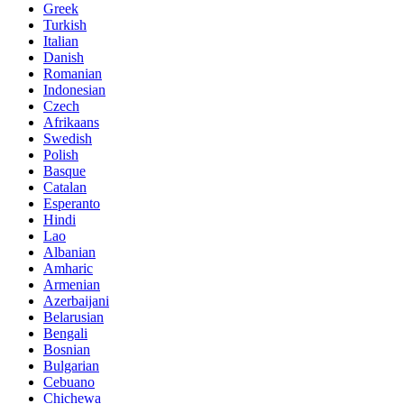
Greek
Turkish
Italian
Danish
Romanian
Indonesian
Czech
Afrikaans
Swedish
Polish
Basque
Catalan
Esperanto
Hindi
Lao
Albanian
Amharic
Armenian
Azerbaijani
Belarusian
Bengali
Bosnian
Bulgarian
Cebuano
Chichewa