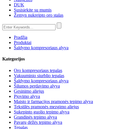
DUK
Susisiekite su mumis
Žemyn nukreipto oro stalas
Pradžia
Produktai
Šaldymo kompresoriaus alyva
Kategorijos
Oro kompresoriaus tepalas
Vakuuminio siurblio tepalas
Šaldymo kompresoriaus alyva
Šilumos perdavimo alyva
Gesinimo aliejus
Pjovimo alyva
Maisto ir farmacijos pramonės tepimo alyva
Tekstilės pramonės mezgimo aliejus
Sukepinto guolio tepimo alyva
Grandinės tepimo alyva
Pavarų dėžės tepimo alyva
Tepalas